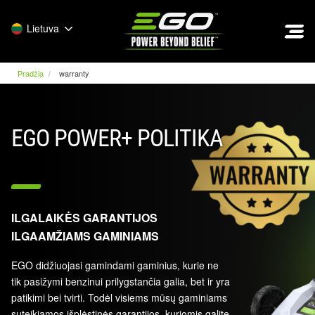
EGO
Lietuva
Pradžia
warranty
EGO POWER+ POLITIKA
ILGALAIKĖS GARANTIJOS
ILGAAMŽIAMS GAMINIAMS
EGO didžiuojasi gamindami gaminius, kurie ne
tik pasižymi benzinui prilygstančia galia, bet ir yra
patikimi bei tvirti. Todėl visiems mūsų gaminiams
suteikiamos išplėstinės garantijos, kuriomis galite