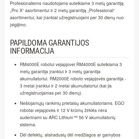
Profesionaliems naudotojams suteikiame 3 metų garantiją
„Pro X“ asortimentui ir 2 metų garantiją „Professional“
asortimentui, kai įrankiai užregistruojami per 30 dienų nuo
įsigijimo.
PAPILDOMA GARANTIJOS
INFORMACIJA
RM4000E robotui vejapjovei RM4000E suteikiama 3
metų garantija įrankiui ir 3 metų garantija
akumuliatoriui. RM2000E roboto vejapjovės garantija -
3 metai įrankiui ir 2 metai akumuliatoriui (kai jis
užregistruojamas per 30 dienų).
Nešiojamųjų rankinių prietaisų akumuliatoriams. EGO
robotai vejapjovės ir 12 V krūmų žirklės nėra
suderinami su ARC Lithium™ 56 V akumuliatorių
sistema.
Dėl defektų, atsiradusių dėl medžiagos ar gamybos