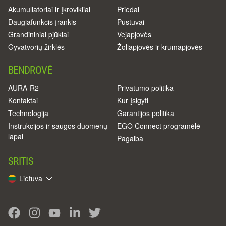
Akumuliatoriai ir Įkrovikliai
Priedai
Daugiafunkcis įrankis
Pūstuvai
Grandininiai pjūklai
Vejapjovės
Gyvatvorių žirklės
Žoliapjovės ir krūmapjovės
BENDROVĖ
AURA-R2
Privatumo politika
Kontaktai
Kur Įsigyti
Technologija
Garantijos politika
Instrukcijos ir saugos duomenų
EGO Connect programėlė
lapai
Pagalba
SRITIS
Lietuva