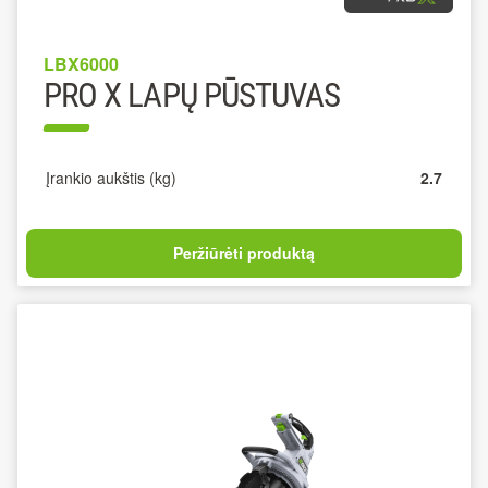
LBX6000
PRO X LAPŲ PŪSTUVAS
Įrankio aukštis (kg)
2.7
Peržiūrėti produktą