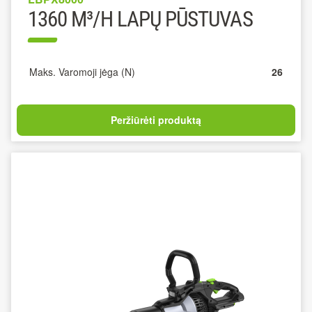
1360 M³/H LAPŲ PŪSTUVAS
Maks. Varomoji jėga (N)
26
Peržiūrėti produktą