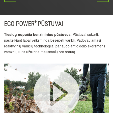
+
EGO POWER
PŪSTUVAI
Tiesiog nupučia benzininius pūstuvus.
Pūstuvai sukurti,
pasitelkiant labai veiksmingą bešepetį variklį. Vadovaujamasi
reaktyvinių variklių technologija, panaudojant didelio skersmens
vamzdį, kuris užtikrina maksimalų oro srautą.