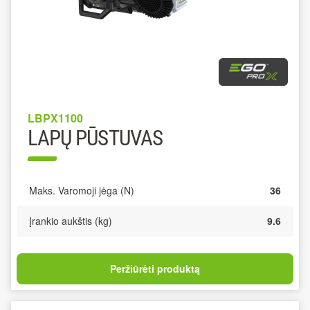
LBPX1100
LAPŲ PŪSTUVAS
Maks. Varomoji jėga (N)
36
Įrankio aukštis (kg)
9.6
Peržiūrėti produktą