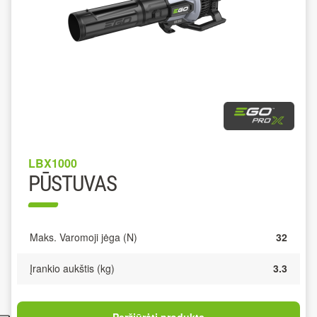
LBX1000
PŪSTUVAS
Maks. Varomoji jėga (N)
32
Įrankio aukštis (kg)
3.3