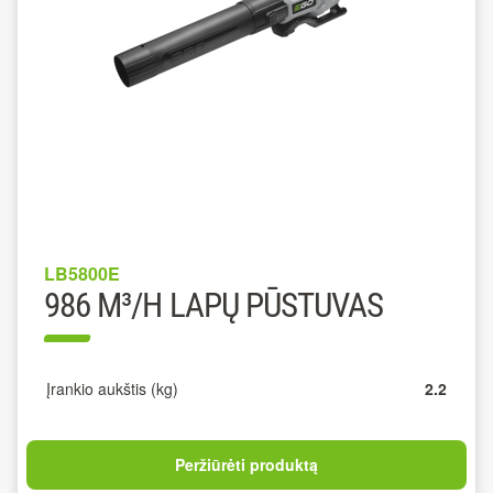
LB5800E
986 M³/H LAPŲ PŪSTUVAS
Įrankio aukštis (kg)
2.2
Peržiūrėti produktą