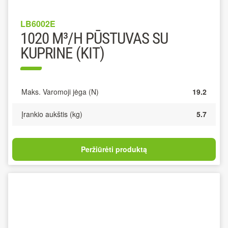
LB6002E
1020 M³/H PŪSTUVAS SU
KUPRINE (KIT)
Maks. Varomoji jėga (N)
19.2
Įrankio aukštis (kg)
5.7
Peržiūrėti produktą