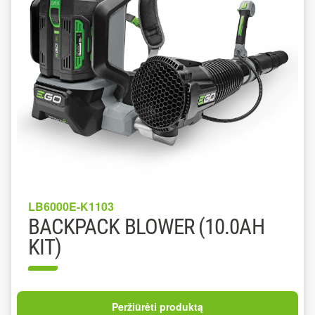
LB6000E-K1103
BACKPACK BLOWER (10.0AH
KIT)
Peržiūrėti produktą