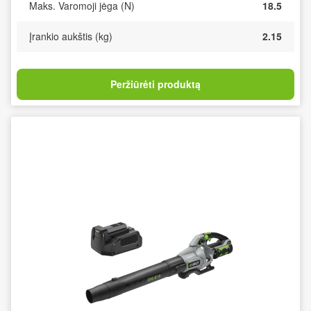
Maks. Varomoji jėga (N)
18.5
Įrankio aukštis (kg)
2.15
Peržiūrėti produktą