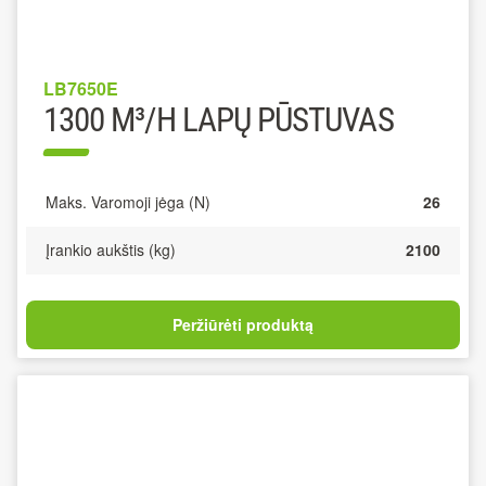
LB7650E
1300 M³/H LAPŲ PŪSTUVAS
Maks. Varomoji jėga (N)
26
Įrankio aukštis (kg)
2100
Peržiūrėti produktą