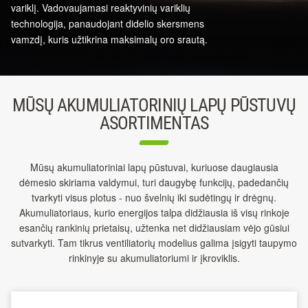
variklį. Vadovaujamasi reaktyvinių variklių
technologija, panaudojant didelio skersmens
vamzdį, kuris užtikrina maksimalų oro srautą.
MŪSŲ AKUMULIATORINIŲ LAPŲ PŪSTUVŲ
ASORTIMENTAS
Mūsų akumuliatoriniai lapų pūstuvai, kuriuose daugiausia
dėmesio skiriama valdymui, turi daugybę funkcijų, padedančių
tvarkyti visus plotus - nuo švelnių iki sudėtingų ir drėgnų.
Akumuliatoriaus, kurio energijos talpa didžiausia iš visų rinkoje
esančių rankinių prietaisų, užtenka net didžiausiam vėjo gūsiui
sutvarkyti. Tam tikrus ventiliatorių modelius galima įsigyti taupymo
rinkinyje su akumuliatoriumi ir įkroviklis.