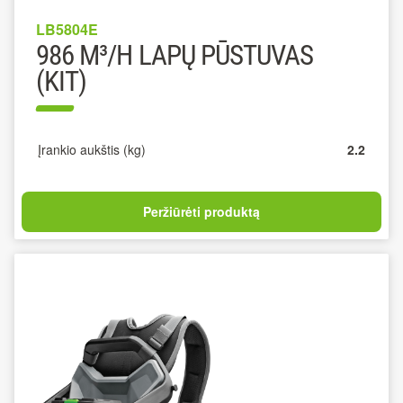
LB5804E
986 M³/H LAPŲ PŪSTUVAS
(KIT)
Įrankio aukštis (kg)
2.2
Peržiūrėti produktą