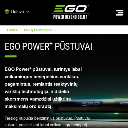
EGO
Lietuva
Pradžia
Prekių Asortimentas
+
EGO POWER
PŪSTUVAI
+
EGO Power
pūstuvai, turintys labai
veiksmingus bešepečius variklius,
pagamintus, remiantis reaktyvinių
variklių technologija, ir didelio
skersmens vamzdžiai užtikrina
maksimalų oro srautą.
Tiesiog nupučia benzininius pūstuvus. Pūstuvai
sukurti, pasitelkiant labai veiksmingą bešepetį