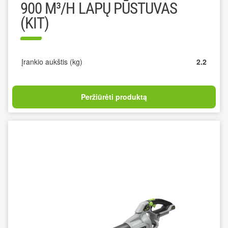
900 M³/H LAPŲ PŪSTUVAS
(KIT)
Įrankio aukštis (kg)
2.2
Peržiūrėti produktą