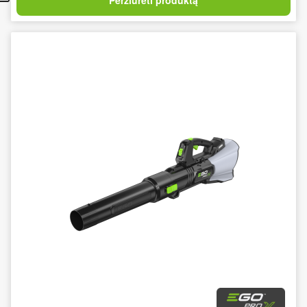
Peržiūrėti produktą