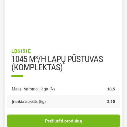
LB6151E
1045 M³/H LAPŲ PŪSTUVAS
(KOMPLEKTAS)
Maks. Varomoji jėga (N)
18.5
Įrankio aukštis (kg)
2.15
Peržiūrėti produktą