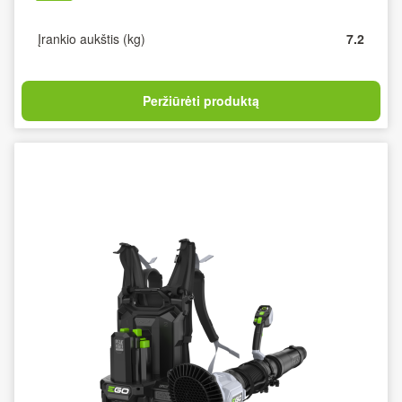
Įrankio aukštis (kg)
7.2
Peržiūrėti produktą