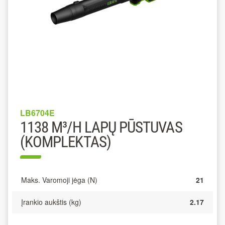
LB6704E
1138 M³/H LAPŲ PŪSTUVAS
(KOMPLEKTAS)
Maks. Varomoji jėga (N)
21
Įrankio aukštis (kg)
2.17