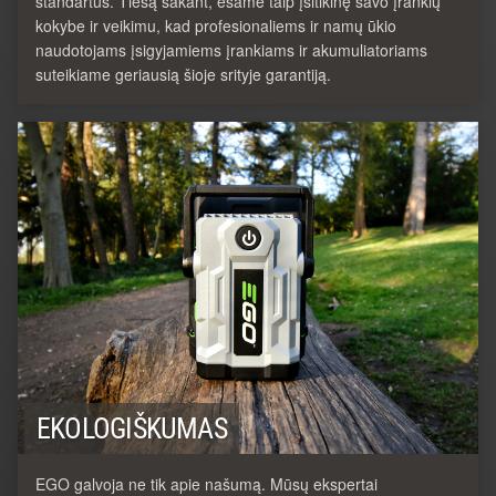
standartus. Tiesą sakant, esame taip įsitikinę savo įrankių
kokybe ir veikimu, kad profesionaliems ir namų ūkio
naudotojams įsigyjamiems įrankiams ir akumuliatoriams
suteikiame geriausią šioje srityje garantiją.
EKOLOGIŠKUMAS
EGO galvoja ne tik apie našumą. Mūsų ekspertai