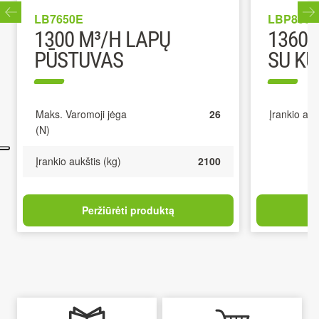
LB7650E
LBP8000
1300 M³/H LAPŲ
1360 
PŪSTUVAS
SU KU
Maks. Varomoji jėga
26
Įrankio auk
(N)
Įrankio aukštis (kg)
2100
Peržiūrėti produktą