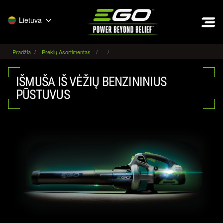
EGO
Lietuva
Pradžia
Prekių Asortimentas
IŠMUŠA IŠ VĖŽIŲ BENZININIUS
PŪSTUVUS