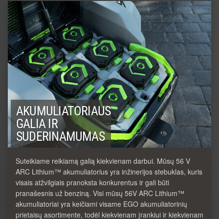
AKUMULIATORIAUS
GALIA IR
SUDERINAMUMAS
Suteikiame reikiamą galią kiekvienam darbui. Mūsų 56 V
ARC Lithium™ akumuliatorius yra inžinerijos stebuklas, kuris
visais atžvilgiais pranoksta konkurentus ir gali būti
pranašesnis už benziną. Visi mūsų 56V ARC Lithium™
akumuliatoriai yra keičiami visame EGO akumuliatorinių
prietaisų asortimente, todėl kiekvienam įrankiui ir kiekvienam