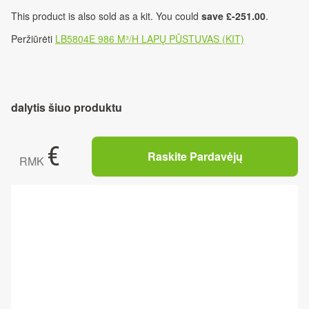
This product is also sold as a kit. You could
save £-251.00
.
Peržiūrėti
LB5804E 986 M³/H LAPŲ PŪSTUVAS (KIT)
dalytis šiuo produktu
€
Raskite Pardavėjų
RMK