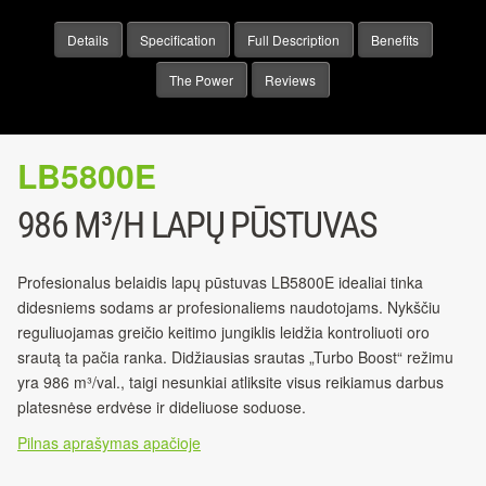
Details
Specification
Full Description
Benefits
The Power
Reviews
LB5800E
986 M³/H LAPŲ PŪSTUVAS
Profesionalus belaidis lapų pūstuvas LB5800E idealiai tinka
didesniems sodams ar profesionaliems naudotojams. Nykščiu
reguliuojamas greičio keitimo jungiklis leidžia kontroliuoti oro
srautą ta pačia ranka. Didžiausias srautas „Turbo Boost“ režimu
yra 986 m³/val., taigi nesunkiai atliksite visus reikiamus darbus
platesnėse erdvėse ir dideliuose soduose.
Pilnas aprašymas apačioje