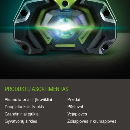
PRODUKTŲ ASORTIMENTAS
Akumuliatoriai ir Įkrovikliai
Priedai
Daugiafunkcis įrankis
Pūstuvai
Grandininiai pjūklai
Vejapjovės
Gyvatvorių žirklės
Žoliapjovės ir krūmapjovės