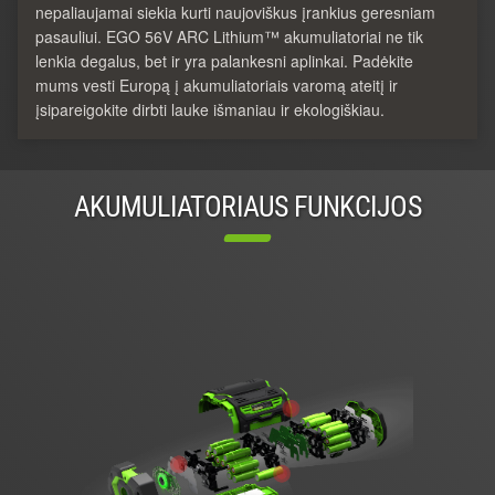
nepaliaujamai siekia kurti naujoviškus įrankius geresniam
pasauliui. EGO 56V ARC Lithium™ akumuliatoriai ne tik
lenkia degalus, bet ir yra palankesni aplinkai. Padėkite
mums vesti Europą į akumuliatoriais varomą ateitį ir
įsipareigokite dirbti lauke išmaniau ir ekologiškiau.
AKUMULIATORIAUS FUNKCIJOS