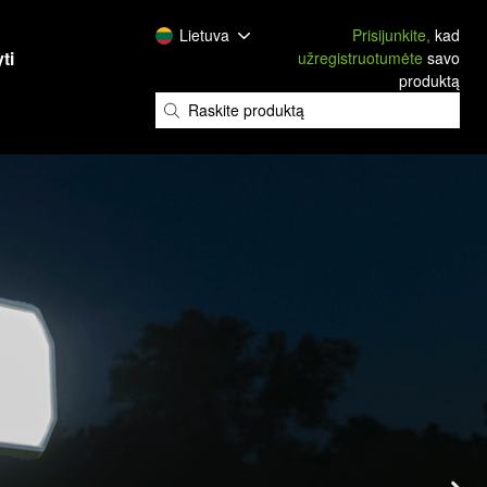
Lietuva
Prisijunkite,
kad
ti
užregistruotumėte
savo
produktą