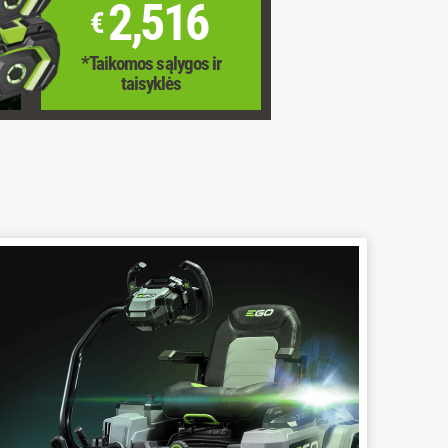
2,516
€
*Taikomos sąlygos ir
taisyklės