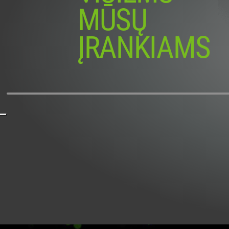
MŪSŲ
ĮRANKIAMS