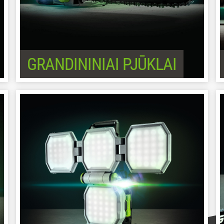
GRANDININIAI PJŪKLAI