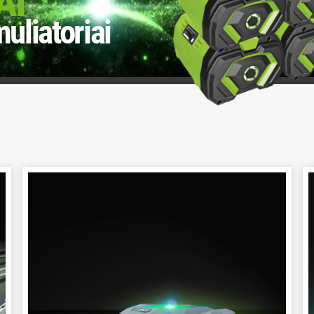
AI
uliatoriai