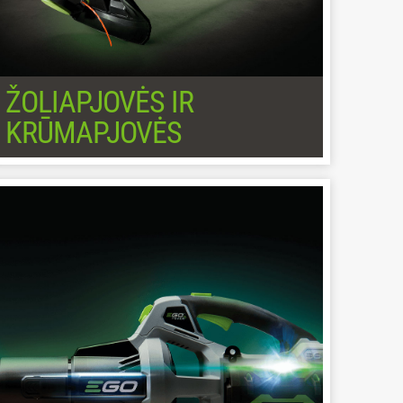
ŽOLIAPJOVĖS IR
KRŪMAPJOVĖS