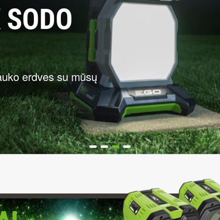
K SODO
 lauko erdves su mūsų