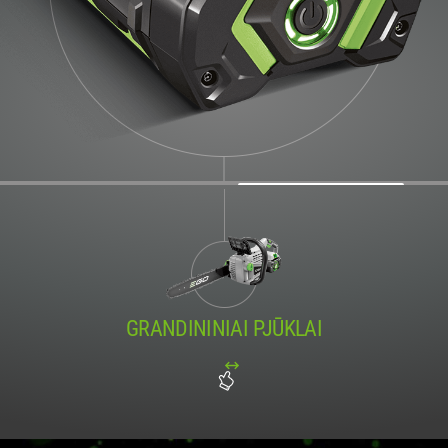
GRANDININIAI PJŪKLAI