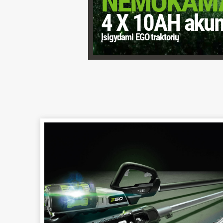
NEMOKAM
4 X 10AH akum
Įsigydami EGO traktorių