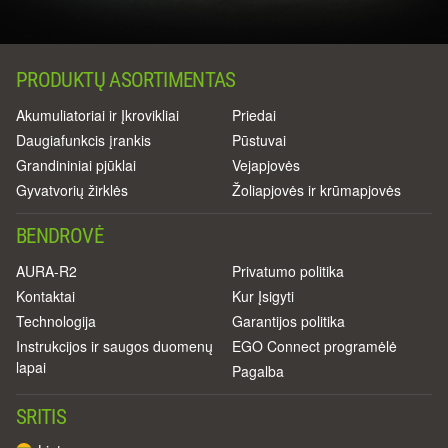
PRODUKTŲ ASORTIMENTAS
Akumuliatoriai ir Įkrovikliai
Priedai
Daugiafunkcis įrankis
Pūstuvai
Grandininiai pjūklai
Vejapjovės
Gyvatvorių žirklės
Žoliapjovės ir krūmapjovės
BENDROVĖ
AURA-R2
Privatumo politika
Kontaktai
Kur Įsigyti
Technologija
Garantijos politika
Instrukcijos ir saugos duomenų
EGO Connect programėlė
lapai
Pagalba
SRITIS