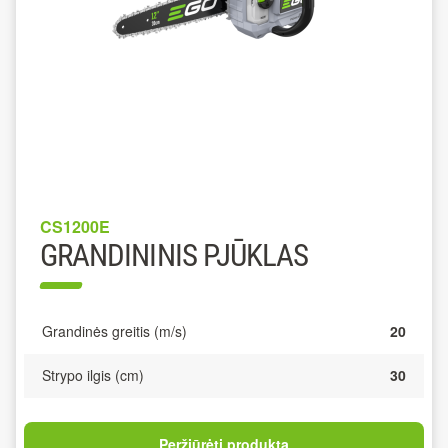
CS1200E
GRANDININIS PJŪKLAS
Grandinės greitis (m/s)
20
Strypo ilgis (cm)
30
Peržiūrėti produktą