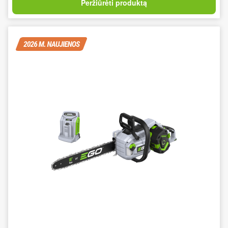
Peržiūrėti produktą