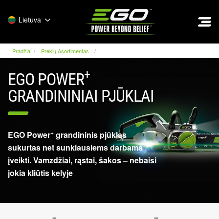
EGO
Lietuva
Pradžia
Prekių Asortimentas
+
EGO POWER
GRANDININIAI PJŪKLAI
+
EGO Power
grandininis pjūklas
sukurtas net sunkiausiems darbams
įveikti. Vamzdžiai, rąstai, šakos – nebaisi
jokia kliūtis kelyje