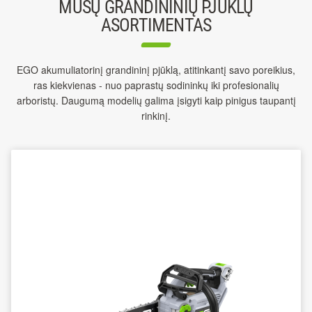
MŪSŲ GRANDININIŲ PJŪKLŲ
ASORTIMENTAS
EGO akumuliatorinį grandininį pjūklą, atitinkantį savo poreikius,
ras kiekvienas - nuo paprastų sodininkų iki profesionalių
arboristų. Daugumą modelių galima įsigyti kaip pinigus taupantį
rinkinį.