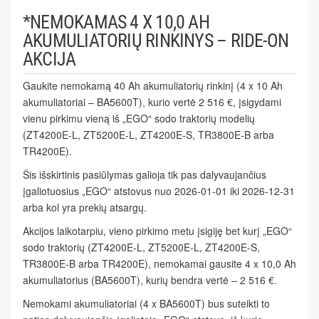
*NEMOKAMAS 4 X 10,0 AH
AKUMULIATORIŲ RINKINYS – RIDE-ON
AKCIJA
Gaukite nemokamą 40 Ah akumuliatorių rinkinį (4 x 10 Ah
akumuliatoriai – BA5600T), kurio vertė 2 516 €, įsigydami
vienu pirkimu vieną iš „EGO“ sodo traktorių modelių
(ZT4200E-L, ZT5200E-L, ZT4200E-S, TR3800E-B arba
TR4200E).
Šis išskirtinis pasiūlymas galioja tik pas dalyvaujančius
įgaliotuosius „EGO“ atstovus nuo 2026-01-01 iki 2026-12-31
arba kol yra prekių atsargų.
Akcijos laikotarpiu, vieno pirkimo metu įsigiję bet kurį „EGO“
sodo traktorių (ZT4200E-L, ZT5200E-L, ZT4200E-S,
TR3800E-B arba TR4200E), nemokamai gausite 4 x 10,0 Ah
akumuliatorius (BA5600T), kurių bendra vertė – 2 516 €.
Nemokami akumuliatoriai (4 x BA5600T) bus suteikti to