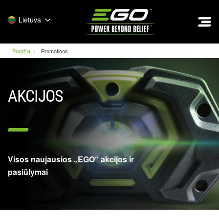
EGO
Lietuva
Pradžia
Promotions
AKCIJOS
Visos naujausios „EGO“ akcijos ir
pasiūlymai