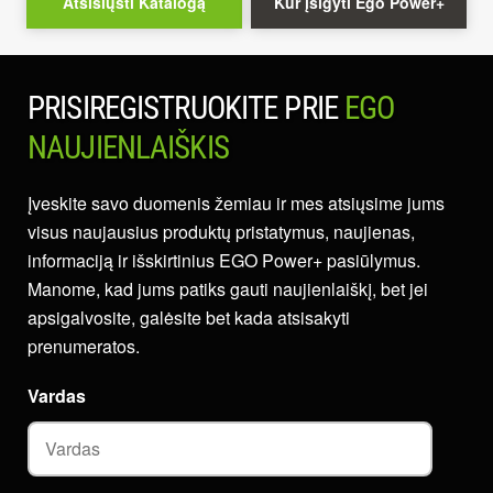
Atsisiųsti Katalogą
Kur įsigyti Ego Power+
PRISIREGISTRUOKITE PRIE
EGO
NAUJIENLAIŠKIS
Įveskite savo duomenis žemiau ir mes atsiųsime jums
visus naujausius produktų pristatymus, naujienas,
informaciją ir išskirtinius EGO Power+ pasiūlymus.
Manome, kad jums patiks gauti naujienlaiškį, bet jei
apsigalvosite, galėsite bet kada atsisakyti
prenumeratos.
Vardas