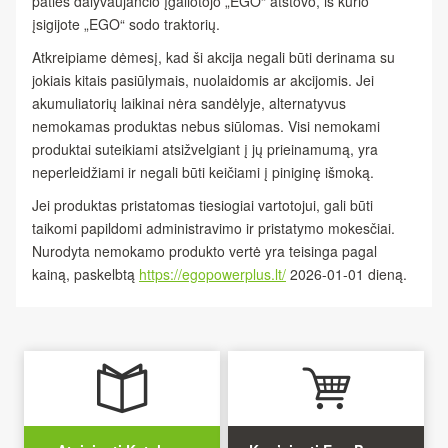
paties dalyvaujančio įgaliotojo „EGO“ atstovo, iš kurio
įsigijote „EGO“ sodo traktorių.
Atkreipiame dėmesį, kad ši akcija negali būti derinama su
jokiais kitais pasiūlymais, nuolaidomis ar akcijomis. Jei
akumuliatorių laikinai nėra sandėlyje, alternatyvus
nemokamas produktas nebus siūlomas. Visi nemokami
produktai suteikiami atsižvelgiant į jų prieinamumą, yra
neperleidžiami ir negali būti keičiami į piniginę išmoką.
Jei produktas pristatomas tiesiogiai vartotojui, gali būti
taikomi papildomi administravimo ir pristatymo mokesčiai.
Nurodyta nemokamo produkto vertė yra teisinga pagal
kainą, paskelbtą
https://egopowerplus.lt/
2026-01-01 dieną.