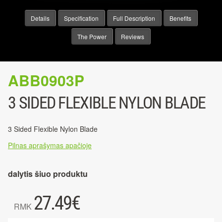
Details
Specification
Full Description
Benefits
The Power
Reviews
ABB0903P
3 SIDED FLEXIBLE NYLON BLADE
3 Sided Flexible Nylon Blade
Pilnas aprašymas apačioje
dalytis šiuo produktu
27.49
€
RMK