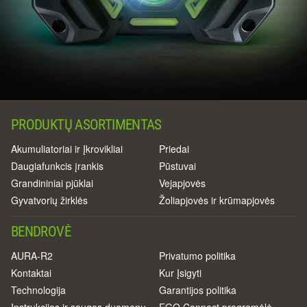
PRODUKTŲ ASORTIMENTAS
Akumuliatoriai ir Įkrovikliai
Priedai
Daugiafunkcis įrankis
Pūstuvai
Grandininiai pjūklai
Vejapjovės
Gyvatvorių žirklės
Žoliapjovės ir krūmapjovės
BENDROVĖ
AURA-R2
Privatumo politika
Kontaktai
Kur Įsigyti
Technologija
Garantijos politika
Instrukcijos ir saugos duomenų
EGO Connect programėlė