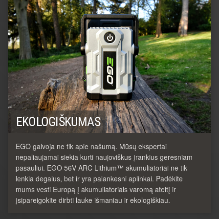
EKOLOGIŠKUMAS
EGO galvoja ne tik apie našumą. Mūsų ekspertai
nepaliaujamai siekia kurti naujoviškus įrankius geresniam
pasauliui. EGO 56V ARC Lithium™ akumuliatoriai ne tik
lenkia degalus, bet ir yra palankesni aplinkai. Padėkite
mums vesti Europą į akumuliatoriais varomą ateitį ir
įsipareigokite dirbti lauke išmaniau ir ekologiškiau.