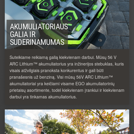
AKUMULIATORIAUS
GALIA IR
SUDERINAMUMAS
Suteikiame reikiamą galią kiekvienam darbui. Mūsų 56 V
ARC Lithium™ akumuliatorius yra inžinerijos stebuklas, kuris
visais atžvilgiais pranoksta konkurentus ir gali būti
pranašesnis už benziną. Visi mūsų 56V ARC Lithium™
akumuliatoriai yra keičiami visame EGO akumuliatorinių
prietaisų asortimente, todėl kiekvienam įrankiui ir kiekvienam
darbui yra tinkamas akumuliatorius.