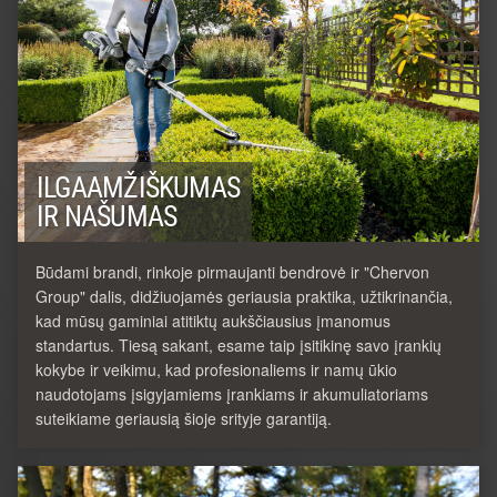
ILGAAMŽIŠKUMAS
IR NAŠUMAS
Būdami brandi, rinkoje pirmaujanti bendrovė ir "Chervon
Group" dalis, didžiuojamės geriausia praktika, užtikrinančia,
kad mūsų gaminiai atitiktų aukščiausius įmanomus
standartus. Tiesą sakant, esame taip įsitikinę savo įrankių
kokybe ir veikimu, kad profesionaliems ir namų ūkio
naudotojams įsigyjamiems įrankiams ir akumuliatoriams
suteikiame geriausią šioje srityje garantiją.