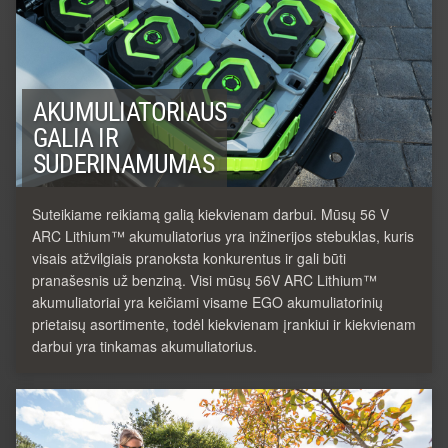
AKUMULIATORIAUS
GALIA IR
SUDERINAMUMAS
Suteikiame reikiamą galią kiekvienam darbui. Mūsų 56 V
ARC Lithium™ akumuliatorius yra inžinerijos stebuklas, kuris
visais atžvilgiais pranoksta konkurentus ir gali būti
pranašesnis už benziną. Visi mūsų 56V ARC Lithium™
akumuliatoriai yra keičiami visame EGO akumuliatorinių
prietaisų asortimente, todėl kiekvienam įrankiui ir kiekvienam
darbui yra tinkamas akumuliatorius.