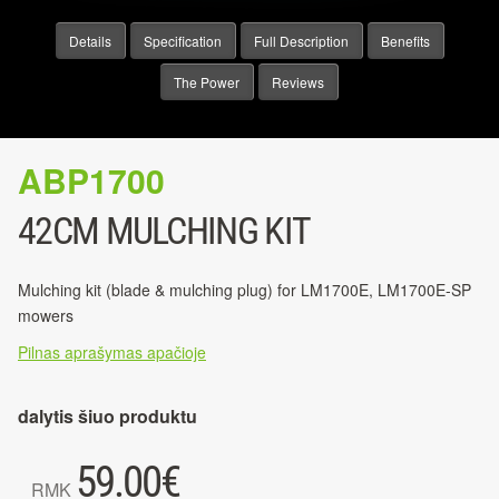
Details
Specification
Full Description
Benefits
The Power
Reviews
ABP1700
42CM MULCHING KIT
Mulching kit (blade & mulching plug) for LM1700E, LM1700E-SP
mowers
Pilnas aprašymas apačioje
dalytis šiuo produktu
59.00
€
RMK