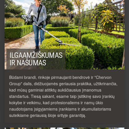
ILGAAMŽIŠKUMAS
IR NAŠUMAS
Būdami brandi, rinkoje pirmaujanti bendrovė ir "Chervon
Group" dalis, didžiuojamės geriausia praktika, užtikrinančia,
kad mūsų gaminiai atitiktų aukščiausius įmanomus
standartus. Tiesą sakant, esame taip įsitikinę savo įrankių
kokybe ir veikimu, kad profesionaliems ir namų ūkio
naudotojams įsigyjamiems įrankiams ir akumuliatoriams
suteikiame geriausią šioje srityje garantiją.