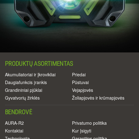
PRODUKTŲ ASORTIMENTAS
Akumuliatoriai ir Įkrovikliai
Priedai
Daugiafunkcis įrankis
Pūstuvai
Grandininiai pjūklai
Vejapjovės
Gyvatvorių žirklės
Žoliapjovės ir krūmapjovės
BENDROVĖ
AURA-R2
Privatumo politika
Kontaktai
Kur Įsigyti
Technologija
Garantijos politika