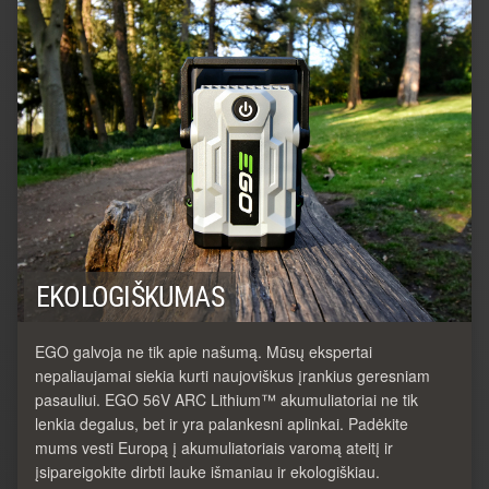
EKOLOGIŠKUMAS
EGO galvoja ne tik apie našumą. Mūsų ekspertai
nepaliaujamai siekia kurti naujoviškus įrankius geresniam
pasauliui. EGO 56V ARC Lithium™ akumuliatoriai ne tik
lenkia degalus, bet ir yra palankesni aplinkai. Padėkite
mums vesti Europą į akumuliatoriais varomą ateitį ir
įsipareigokite dirbti lauke išmaniau ir ekologiškiau.