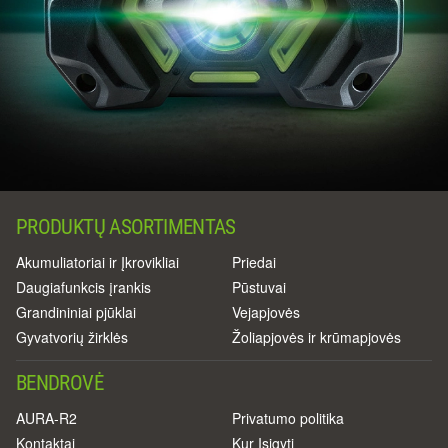
PRODUKTŲ ASORTIMENTAS
Akumuliatoriai ir Įkrovikliai
Priedai
Daugiafunkcis įrankis
Pūstuvai
Grandininiai pjūklai
Vejapjovės
Gyvatvorių žirklės
Žoliapjovės ir krūmapjovės
BENDROVĖ
AURA-R2
Privatumo politika
Kontaktai
Kur Įsigyti