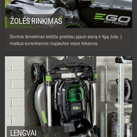
ŽOLĖS RINKIMAS
Šoninis išmetimas leidžia greičiau pjauti storą ir ilgą žolę. Į
maišus surenkamos nupjautos vejos liekanos.
LENGVAI