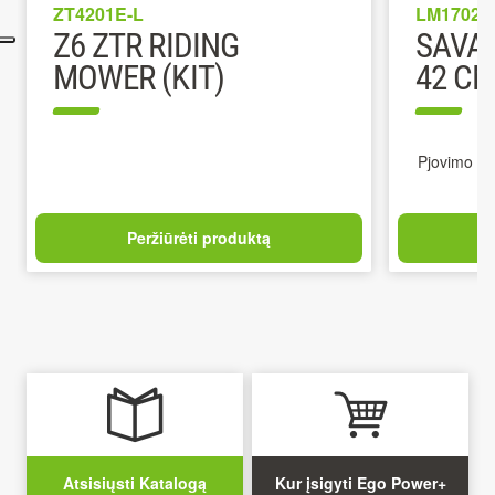
ZT4201E-L
LM1702E
Z6 ZTR RIDING
SAVAE
MOWER (KIT)
42 CM
Pjovimo plo
Peržiūrėti produktą
Atsisiųsti Katalogą
Kur įsigyti Ego Power+