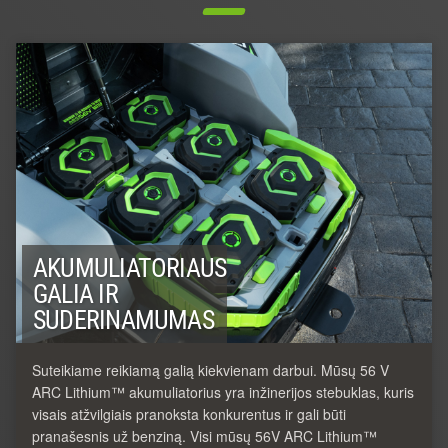
AKUMULIATORIAUS
GALIA IR
SUDERINAMUMAS
Suteikiame reikiamą galią kiekvienam darbui. Mūsų 56 V
ARC Lithium™ akumuliatorius yra inžinerijos stebuklas, kuris
visais atžvilgiais pranoksta konkurentus ir gali būti
pranašesnis už benziną. Visi mūsų 56V ARC Lithium™