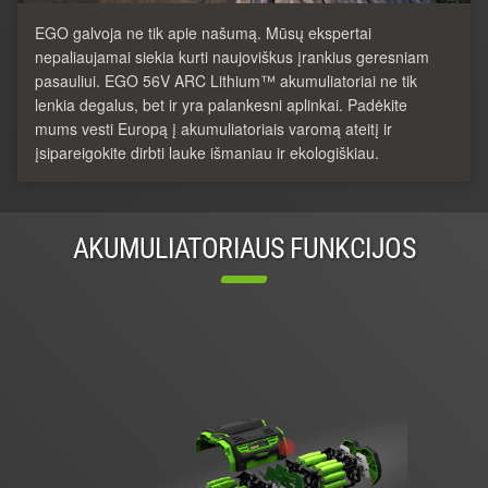
EGO galvoja ne tik apie našumą. Mūsų ekspertai
nepaliaujamai siekia kurti naujoviškus įrankius geresniam
pasauliui. EGO 56V ARC Lithium™ akumuliatoriai ne tik
lenkia degalus, bet ir yra palankesni aplinkai. Padėkite
mums vesti Europą į akumuliatoriais varomą ateitį ir
įsipareigokite dirbti lauke išmaniau ir ekologiškiau.
AKUMULIATORIAUS FUNKCIJOS