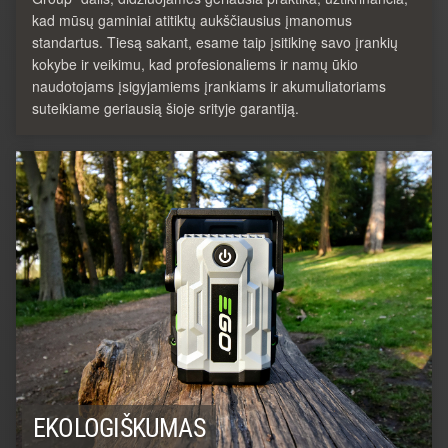
kad mūsų gaminiai atitiktų aukščiausius įmanomus
standartus. Tiesą sakant, esame taip įsitikinę savo įrankių
kokybe ir veikimu, kad profesionaliems ir namų ūkio
naudotojams įsigyjamiems įrankiams ir akumuliatoriams
suteikiame geriausią šioje srityje garantiją.
EKOLOGIŠKUMAS