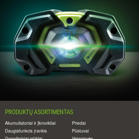
PRODUKTŲ ASORTIMENTAS
Akumuliatoriai ir Įkrovikliai
Priedai
Daugiafunkcis įrankis
Pūstuvai
Grandininiai pjūklai
Vejapjovės