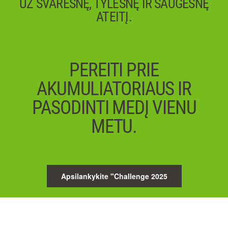
UŽ ŠVARESNĘ, TYLESNĘ IR SAUGESNĘ
ATEITĮ.
PEREITI PRIE
AKUMULIATORIAUS IR
PASODINTI MEDĮ VIENU
METU.
Apsilankykite "Challenge 2025