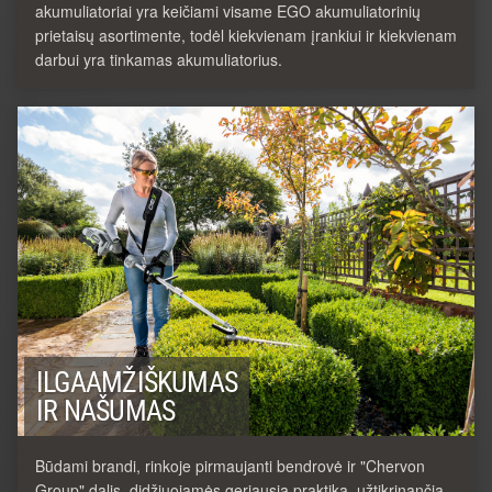
akumuliatoriai yra keičiami visame EGO akumuliatorinių
prietaisų asortimente, todėl kiekvienam įrankiui ir kiekvienam
darbui yra tinkamas akumuliatorius.
ILGAAMŽIŠKUMAS
IR NAŠUMAS
Būdami brandi, rinkoje pirmaujanti bendrovė ir "Chervon
Group" dalis, didžiuojamės geriausia praktika, užtikrinančia,