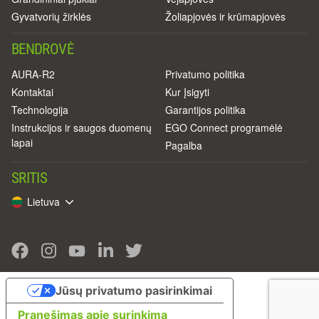
Gyvatvorių žirklės
Žoliapjovės ir krūmapjovės
BENDROVĖ
AURA-R2
Privatumo politika
Kontaktai
Kur Įsigyti
Technologija
Garantijos politika
Instrukcijos ir saugos duomenų
EGO Connect programėlė
lapai
Pagalba
SRITIS
Lietuva
Jūsų privatumo pasirinkimai
Pranešimas apie surinkimą