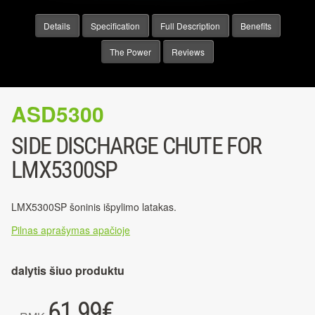
Details
Specification
Full Description
Benefits
The Power
Reviews
ASD5300
SIDE DISCHARGE CHUTE FOR
LMX5300SP
LMX5300SP šoninis išpylimo latakas.
Pilnas aprašymas apačioje
dalytis šiuo produktu
61.99
€