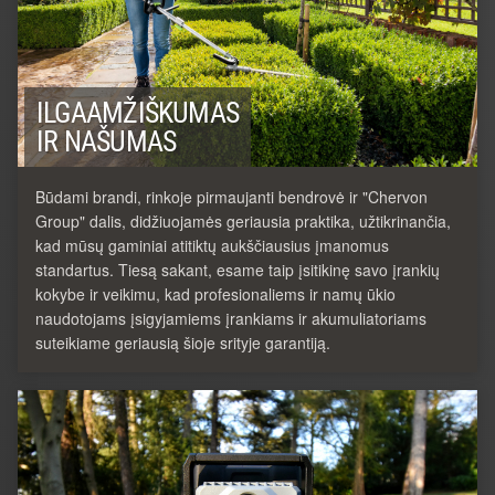
ILGAAMŽIŠKUMAS
IR NAŠUMAS
Būdami brandi, rinkoje pirmaujanti bendrovė ir "Chervon
Group" dalis, didžiuojamės geriausia praktika, užtikrinančia,
kad mūsų gaminiai atitiktų aukščiausius įmanomus
standartus. Tiesą sakant, esame taip įsitikinę savo įrankių
kokybe ir veikimu, kad profesionaliems ir namų ūkio
naudotojams įsigyjamiems įrankiams ir akumuliatoriams
suteikiame geriausią šioje srityje garantiją.