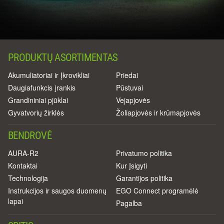
PRODUKTŲ ASORTIMENTAS
Akumuliatoriai ir Įkrovikliai
Priedai
Daugiafunkcis įrankis
Pūstuvai
Grandininiai pjūklai
Vejapjovės
Gyvatvorių žirklės
Žoliapjovės ir krūmapjovės
BENDROVĖ
AURA-R2
Privatumo politika
Kontaktai
Kur Įsigyti
Technologija
Garantijos politika
Instrukcijos ir saugos duomenų
EGO Connect programėlė
lapai
Pagalba