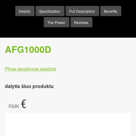
Details
Specification
Full Description
Benefits
The Power
Reviews
AFG1000D
Pilnas aprašymas apačioje
dalytis šiuo produktu
€
RMK