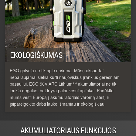
EKOLOGIŠKUMAS
EGO galvoja ne tik apie našumą. Mūsų ekspertai
nepaliaujamai siekia kurti naujoviškus įrankius geresniam
pasauliui. EGO 56V ARC Lithium™ akumuliatoriai ne tik
lenkia degalus, bet ir yra palankesni aplinkai. Padėkite
mums vesti Europą į akumuliatoriais varomą ateitį ir
įsipareigokite dirbti lauke išmaniau ir ekologiškiau.
AKUMULIATORIAUS FUNKCIJOS