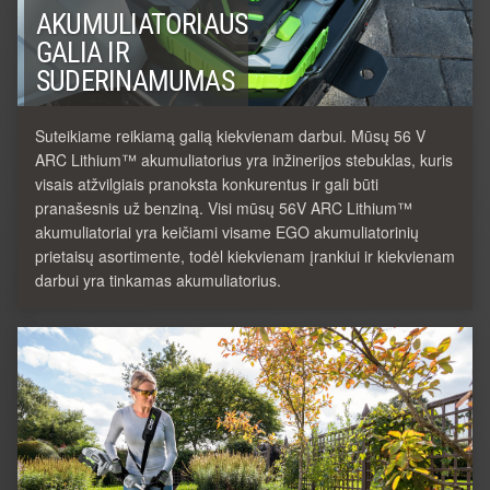
AKUMULIATORIAUS
GALIA IR
SUDERINAMUMAS
Suteikiame reikiamą galią kiekvienam darbui. Mūsų 56 V
ARC Lithium™ akumuliatorius yra inžinerijos stebuklas, kuris
visais atžvilgiais pranoksta konkurentus ir gali būti
pranašesnis už benziną. Visi mūsų 56V ARC Lithium™
akumuliatoriai yra keičiami visame EGO akumuliatorinių
prietaisų asortimente, todėl kiekvienam įrankiui ir kiekvienam
darbui yra tinkamas akumuliatorius.