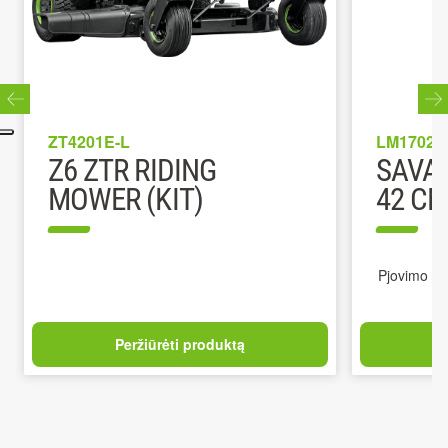
ZT4201E-L
LM1702E
Z6 ZTR RIDING
SAVAE
MOWER (KIT)
42 CM
Pjovimo plo
Peržiūrėti produktą