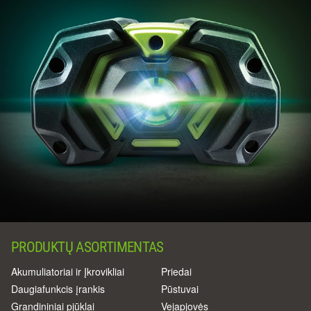
PRODUKTŲ ASORTIMENTAS
Akumuliatoriai ir Įkrovikliai
Priedai
Daugiafunkcis įrankis
Pūstuvai
Grandininiai pjūklai
Vejapjovės