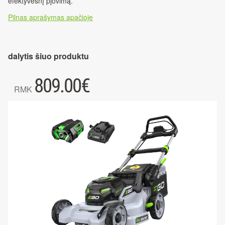
efektyvesnį pjovimą.
Pilnas aprašymas apačioje
dalytis šiuo produktu
809.00
€
RMK