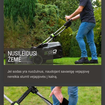
NUSILEIDUSI
ŽEMĖ
Jei sodas yra nuožulnus, naudojant savaeigę vejapjovę
nereikia stumti vejapjovės į kalną.