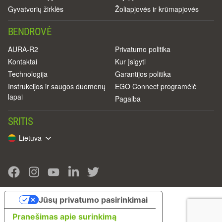
Gyvatvorių žirklės
Žoliapjovės ir krūmapjovės
BENDROVĖ
AURA-R2
Privatumo politika
Kontaktai
Kur Įsigyti
Technologija
Garantijos politika
Instrukcijos ir saugos duomenų
EGO Connect programėlė
lapai
Pagalba
SRITIS
Lietuva
Jūsų privatumo pasirinkimai
Pranešimas apie surinkimą