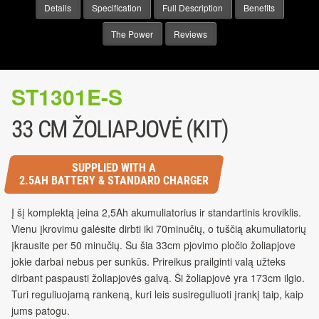
Details
Specification
Full Description
Benefits
The Power
Reviews
ST1301E-S
33 CM ŽOLIAPJOVĖ (KIT)
SUPPLIED WITH A
2.5AH BATTERY & STANDARD CHARGER
Į šį komplektą įeina 2,5Ah akumuliatorius ir standartinis kroviklis.
Vienu įkrovimu galėsite dirbti iki 70minučių, o tuščią akumuliatorių
įkrausite per 50 minučių. Su šia 33cm pjovimo pločio žoliapjove
jokie darbai nebus per sunkūs. Prireikus prailginti valą užteks
dirbant paspausti žoliapjovės galvą. Ši žoliapjovė yra 173cm ilgio.
Turi reguliuojamą rankeną, kuri leis susireguliuoti įrankį taip, kaip
jums patogu.