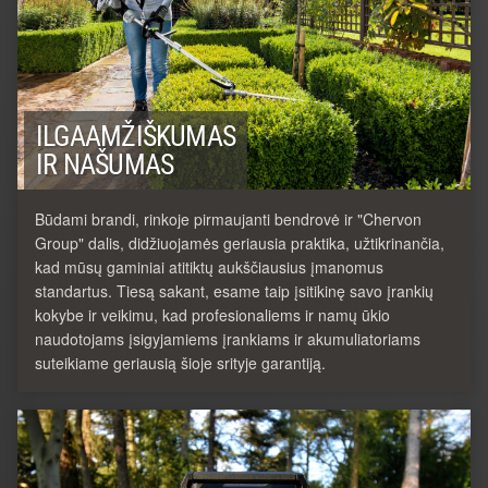
ILGAAMŽIŠKUMAS
IR NAŠUMAS
Būdami brandi, rinkoje pirmaujanti bendrovė ir "Chervon
Group" dalis, didžiuojamės geriausia praktika, užtikrinančia,
kad mūsų gaminiai atitiktų aukščiausius įmanomus
standartus. Tiesą sakant, esame taip įsitikinę savo įrankių
kokybe ir veikimu, kad profesionaliems ir namų ūkio
naudotojams įsigyjamiems įrankiams ir akumuliatoriams
suteikiame geriausią šioje srityje garantiją.