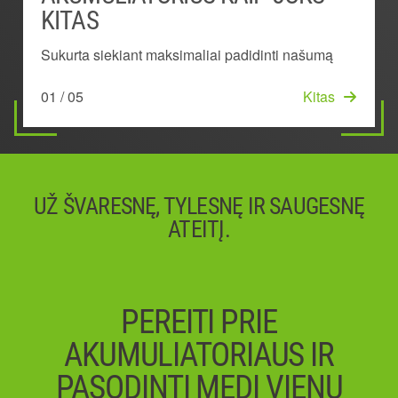
KITAS
AKUMULIATORIUS
TECHNOLOGIJA
DIZAINAS
Užtikrinama didžiausia galia, našumas ir veikimo
laikas
Sukurta siekiant maksimaliai padidinti našumą
Išlieka vėsus, kad ilgiau išliktų energija
Išlaiko našumą, nes neleidžia perkaisti
Sumažina akumuliatoriaus temperatūrą
03 / 05
Kitas
01 / 05
02 / 05
04 / 05
05 / 05
Pradžia
Kitas
Kitas
Kitas
UŽ ŠVARESNĘ, TYLESNĘ IR SAUGESNĘ
ATEITĮ.
PEREITI PRIE
AKUMULIATORIAUS IR
PASODINTI MEDĮ VIENU