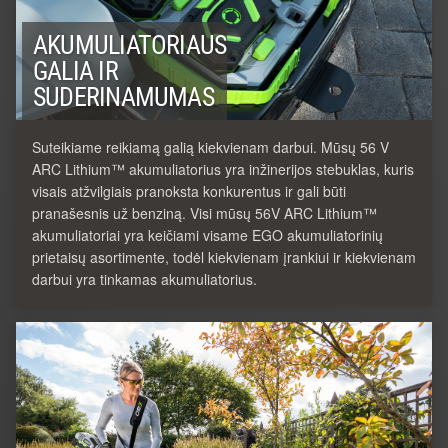
AKUMULIATORIAUS
GALIA IR
SUDERINAMUMAS
Suteikiame reikiamą galią kiekvienam darbui. Mūsų 56 V
ARC Lithium™ akumuliatorius yra inžinerijos stebuklas, kuris
visais atžvilgiais pranoksta konkurentus ir gali būti
pranašesnis už benziną. Visi mūsų 56V ARC Lithium™
akumuliatoriai yra keičiami visame EGO akumuliatorinių
prietaisų asortimente, todėl kiekvienam įrankiui ir kiekvienam
darbui yra tinkamas akumuliatorius.