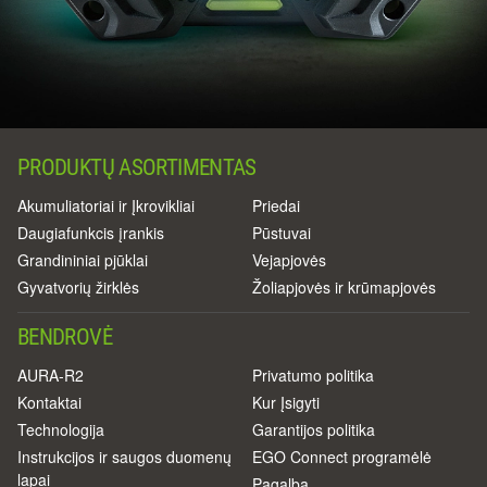
PRODUKTŲ ASORTIMENTAS
Akumuliatoriai ir Įkrovikliai
Priedai
Daugiafunkcis įrankis
Pūstuvai
Grandininiai pjūklai
Vejapjovės
Gyvatvorių žirklės
Žoliapjovės ir krūmapjovės
BENDROVĖ
AURA-R2
Privatumo politika
Kontaktai
Kur Įsigyti
Technologija
Garantijos politika
Instrukcijos ir saugos duomenų
EGO Connect programėlė
lapai
Pagalba