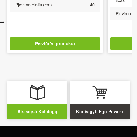
Pjovimo plotis (cm)
40
Pjovimo plo
Peržiūrėti produktą
Atsisiųsti Katalogą
Kur įsigyti Ego Power+