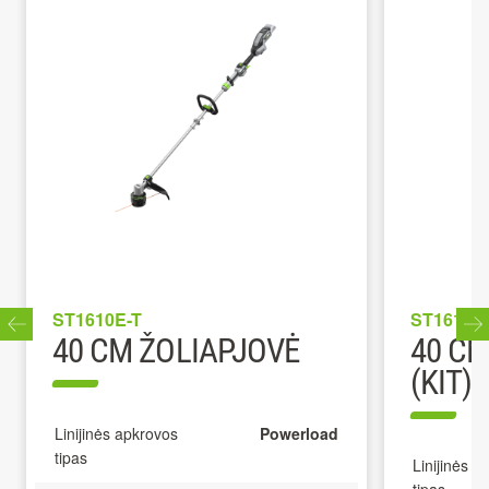
ST1610E-T
ST1613E
40 CM ŽOLIAPJOVĖ
40 CM
(KIT)
Linijinės apkrovos
Powerload
tipas
Linijinės a
tipas