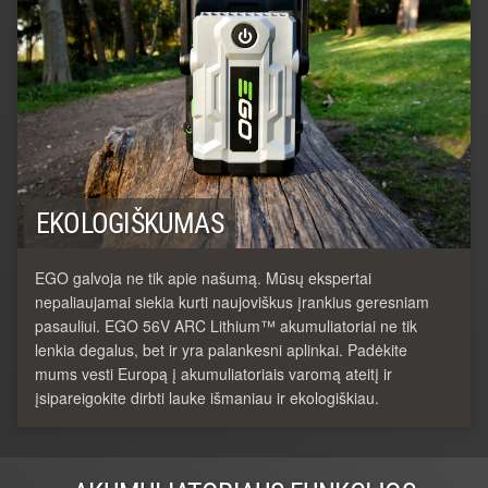
EKOLOGIŠKUMAS
EGO galvoja ne tik apie našumą. Mūsų ekspertai
nepaliaujamai siekia kurti naujoviškus įrankius geresniam
pasauliui. EGO 56V ARC Lithium™ akumuliatoriai ne tik
lenkia degalus, bet ir yra palankesni aplinkai. Padėkite
mums vesti Europą į akumuliatoriais varomą ateitį ir
įsipareigokite dirbti lauke išmaniau ir ekologiškiau.