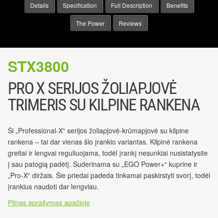
Details
Specification
Full Description
Benefits
The Power
Reviews
STX3800
PRO X SERIJOS ŽOLIAPJOVĖ
TRIMERIS SU KILPINE RANKENA
Ši „Professional-X“ serijos žoliapjovė-krūmapjovė su kilpine
rankena – tai dar vienas šio įrankio variantas. Kilpinė rankena
greitai ir lengvai reguliuojama, todėl įrankį nesunkiai nusistatysite
į sau patogią padėtį. Suderinama su „EGO Power+“ kuprine ir
„Pro-X“ diržais. Šie priedai padeda tinkamai paskirstyti svorį, todėl
įrankius naudoti dar lengviau.
Pilnas aprašymas apačioje