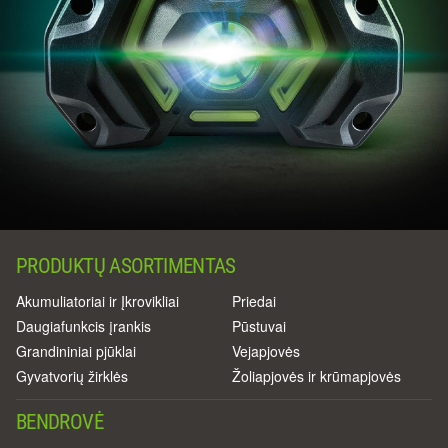
PRODUKTŲ ASORTIMENTAS
Akumuliatoriai ir Įkrovikliai
Priedai
Daugiafunkcis įrankis
Pūstuvai
Grandininiai pjūklai
Vejapjovės
Gyvatvorių žirklės
Žoliapjovės ir krūmapjovės
BENDROVĖ