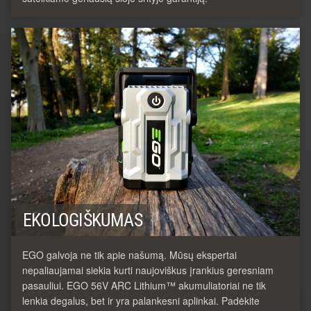
EKOLOGIŠKUMAS
EGO galvoja ne tik apie našumą. Mūsų ekspertai
nepaliaujamai siekia kurti naujoviškus įrankius geresniam
pasauliui. EGO 56V ARC Lithium™ akumuliatoriai ne tik
lenkia degalus, bet ir yra palankesni aplinkai. Padėkite