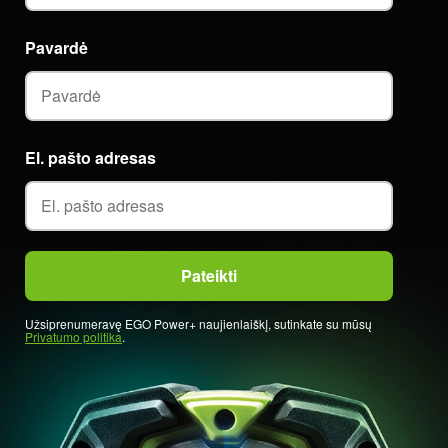
Pavardė
El. pašto adresas
Užsiprenumeravę EGO Power+ naujienlaiškį, sutinkate su mūsų
Privatumo politika
.