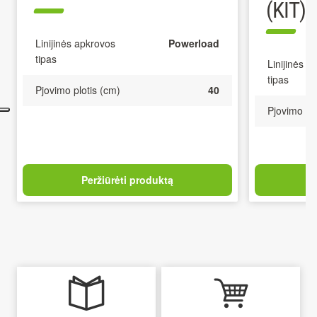
(KIT)
Linijinės apkrovos
Powerload
tipas
Linijinės a
tipas
Pjovimo plotis (cm)
40
Pjovimo plo
Peržiūrėti produktą