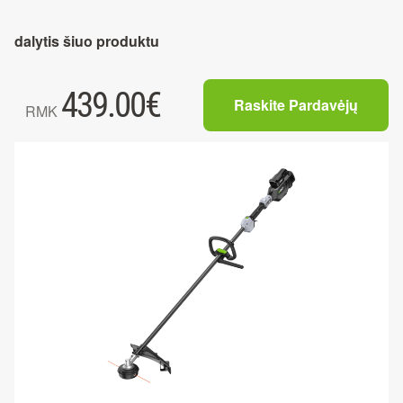
dalytis šiuo produktu
439.00
€
Raskite Pardavėjų
RMK