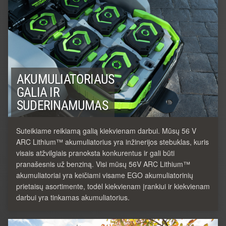
AKUMULIATORIAUS
GALIA IR
SUDERINAMUMAS
Suteikiame reikiamą galią kiekvienam darbui. Mūsų 56 V
ARC Lithium™ akumuliatorius yra inžinerijos stebuklas, kuris
visais atžvilgiais pranoksta konkurentus ir gali būti
pranašesnis už benziną. Visi mūsų 56V ARC Lithium™
akumuliatoriai yra keičiami visame EGO akumuliatorinių
prietaisų asortimente, todėl kiekvienam įrankiui ir kiekvienam
darbui yra tinkamas akumuliatorius.