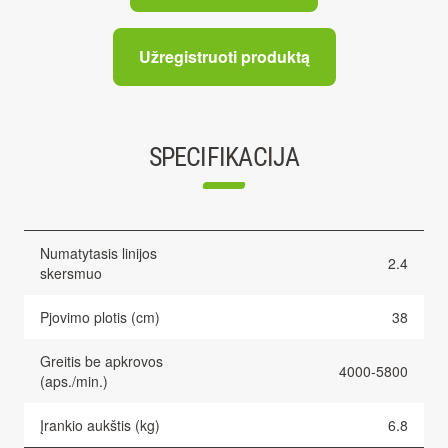
Užregistruoti produktą
SPECIFIKACIJA
Numatytasis linijos
2.4
skersmuo
Pjovimo plotis (cm)
38
Greitis be apkrovos
4000-5800
(aps./min.)
Įrankio aukštis (kg)
6.8