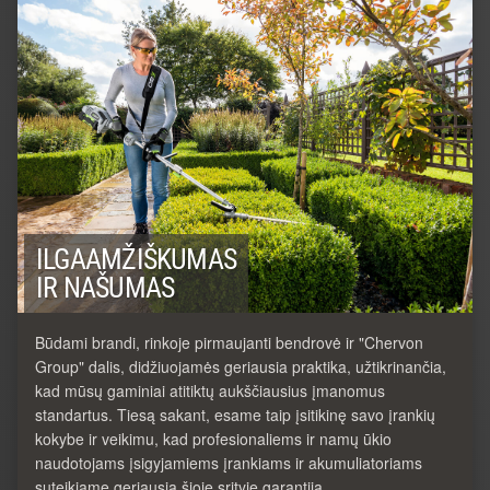
ILGAAMŽIŠKUMAS
IR NAŠUMAS
Būdami brandi, rinkoje pirmaujanti bendrovė ir "Chervon
Group" dalis, didžiuojamės geriausia praktika, užtikrinančia,
kad mūsų gaminiai atitiktų aukščiausius įmanomus
standartus. Tiesą sakant, esame taip įsitikinę savo įrankių
kokybe ir veikimu, kad profesionaliems ir namų ūkio
naudotojams įsigyjamiems įrankiams ir akumuliatoriams
suteikiame geriausią šioje srityje garantiją.