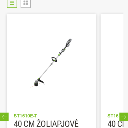
ST1610E-T
ST1613E
40 CM ŽOLIAPJOVĖ
40 CM