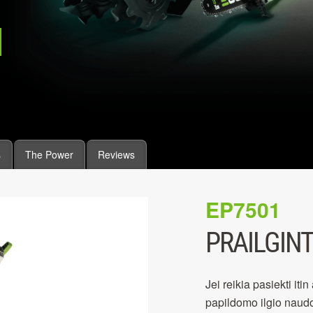
s
The Power
Reviews
EP7501
PRAILGIN
Jei reikia pasiekti it
papildomo ilgio naudo