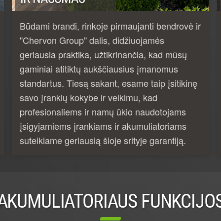
Būdami brandi, rinkoje pirmaujanti bendrovė ir
"Chervon Group" dalis, didžiuojamės
geriausia praktika, užtikrinančia, kad mūsų
gaminiai atitiktų aukščiausius įmanomus
standartus. Tiesą sakant, esame taip įsitikinę
savo įrankių kokybe ir veikimu, kad
profesionaliems ir namų ūkio naudotojams
įsigyjamiems įrankiams ir akumuliatoriams
suteikiame geriausią šioje srityje garantiją.
AKUMULIATORIAUS FUNKCIJO