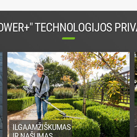
OWER+" TECHNOLOGIJOS PRI
ILGAAMŽIŠKUMAS
IR NAŠUMAS