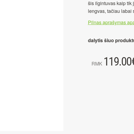
šis ilgintuvas kaip ti
lengvas, tačiau labai s
Pilnas aprašymas apa
dalytis šiuo produkt
119.00
RMK