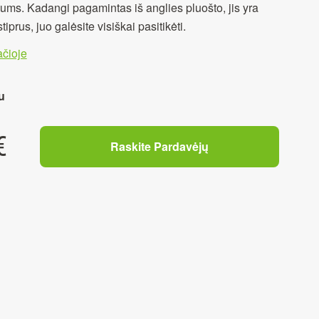
k jums. Kadangi pagamintas iš anglies pluošto, jis yra
tiprus, juo galėsite visiškai pasitikėti.
čioje
u
€
Raskite Pardavėjų