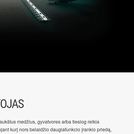
TOJAS
in aukštus medžius, gyvatvores arba tiesiog reikia
jant kurį nors belaidžio daugiafunkcio įrankio priedą,