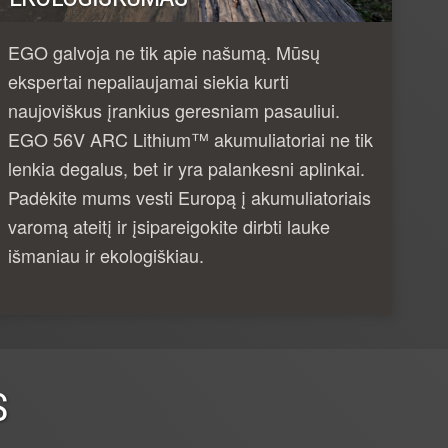
EGO galvoja ne tik apie našumą. Mūsų
ekspertai nepaliaujamai siekia kurti
naujoviškus įrankius geresniam pasauliui.
EGO 56V ARC Lithium™ akumuliatoriai ne tik
lenkia degalus, bet ir yra palankesni aplinkai.
Padėkite mums vesti Europą į akumuliatoriais
varomą ateitį ir įsipareigokite dirbti lauke
išmaniau ir ekologiškiau.
S