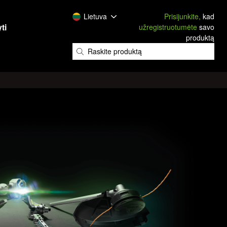
Lietuva
Prisijunkite,
kad
ti
užregistruotumėte
savo
produktą