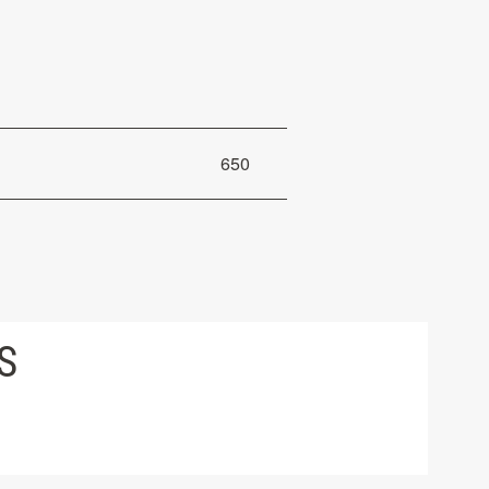
650
S