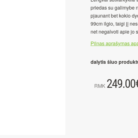
priedas su galimybe n
pjaunant bet kokio dyd
99cm ilgio, taigi jį n
net negalvoti apie jo 
Pilnas aprašymas apa
dalytis šiuo produkt
249.00
RMK