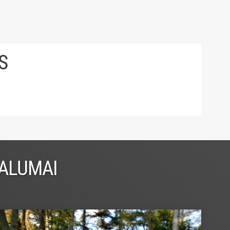
S
VALUMAI