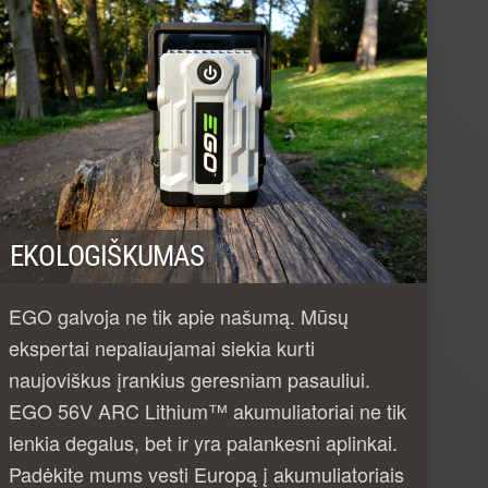
EKOLOGIŠKUMAS
EGO galvoja ne tik apie našumą. Mūsų
ekspertai nepaliaujamai siekia kurti
naujoviškus įrankius geresniam pasauliui.
EGO 56V ARC Lithium™ akumuliatoriai ne tik
lenkia degalus, bet ir yra palankesni aplinkai.
Padėkite mums vesti Europą į akumuliatoriais