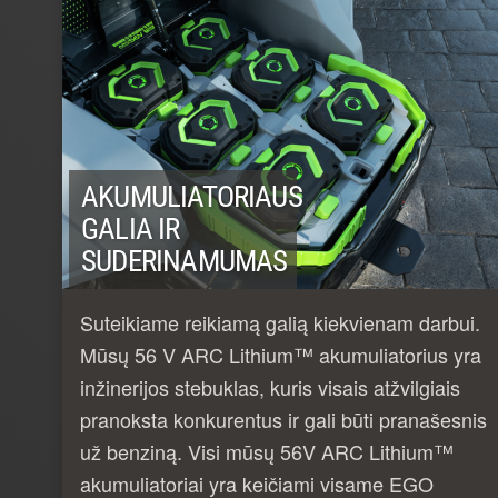
AKUMULIATORIAUS
GALIA IR
SUDERINAMUMAS
Suteikiame reikiamą galią kiekvienam darbui.
Mūsų 56 V ARC Lithium™ akumuliatorius yra
inžinerijos stebuklas, kuris visais atžvilgiais
pranoksta konkurentus ir gali būti pranašesnis
už benziną. Visi mūsų 56V ARC Lithium™
akumuliatoriai yra keičiami visame EGO