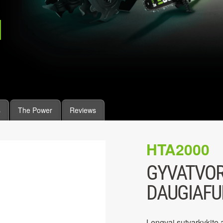
s
The Power
Reviews
HTA2000
GYVATVOR
DAUGIAFU
Lengvai sutvarkykite 