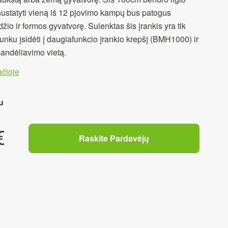
ustatyti vieną iš 12 pjovimo kampų bus patogus
žio ir formos gyvatvorę. Sulenktas šis įrankis yra tik
esunku įsidėti į daugiafunkcio įrankio krepšį (BMH1000) ir
sandėliavimo vietą.
čioje
u
€
Raskite Pardavėjų