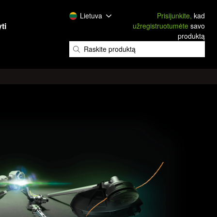
Lietuva
Prisijunkite,
kad
ti
užregistruotumėte
savo
produktą