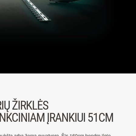
IŲ ŽIRKLĖS
NKCINIAM ĮRANKIUI 51CM
aukštą arba žemą gyvatvorę. Šis 160cm bendro ilgio