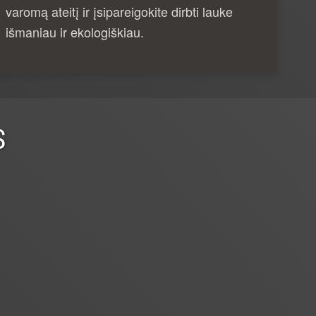
varomą ateitį ir įsipareigokite dirbti lauke
išmaniau ir ekologiškiau.
S