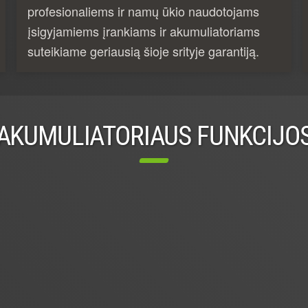
profesionaliems ir namų ūkio naudotojams
įsigyjamiems įrankiams ir akumuliatoriams
suteikiame geriausią šioje srityje garantiją.
AKUMULIATORIAUS FUNKCIJO