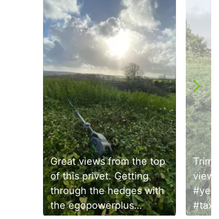
Great views from the top
Trimm
of this privet. Getting
view 🌳
through the hedges with
#yew
the egopowerplus
#taxu