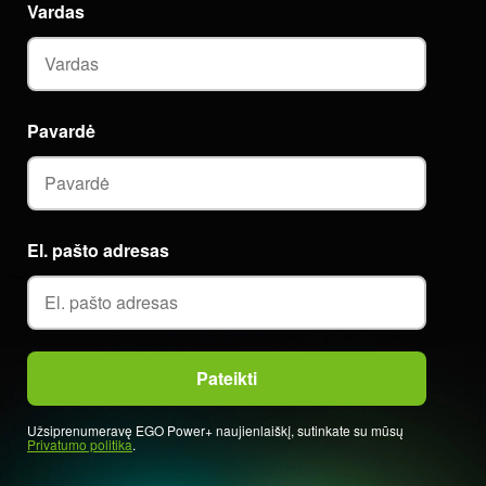
Vardas
Pavardė
El. pašto adresas
Užsiprenumeravę EGO Power+ naujienlaiškį, sutinkate su mūsų
Privatumo politika
.