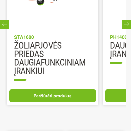
STA1600
PH1400E
ŽOLIAPJOVĖS
DAUG
PRIEDAS
ĮRANK
DAUGIAFUNKCINIAM
ĮRANKIUI
Peržiūrėti produktą