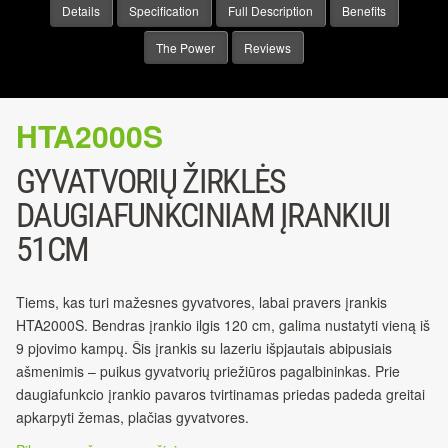
Details
Specification
Full Description
Benefits
The Power
Reviews
HTA2000S
GYVATVORIŲ ŽIRKLĖS
DAUGIAFUNKCINIAM ĮRANKIUI
51CM
Tiems, kas turi mažesnes gyvatvores, labai pravers įrankis
HTA2000S. Bendras įrankio ilgis 120 cm, galima nustatyti vieną iš
9 pjovimo kampų. Šis įrankis su lazeriu išpjautais abipusiais
ašmenimis – puikus gyvatvorių priežiūros pagalbininkas. Prie
daugiafunkcio įrankio pavaros tvirtinamas priedas padeda greitai
apkarpyti žemas, plačias gyvatvores.