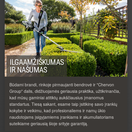
ILGAAMŽIŠKUMAS
IR NAŠUMAS
Būdami brandi, rinkoje pirmaujanti bendrovė ir "Chervon
Group" dalis, didžiuojamės geriausia praktika, užtikrinančia,
kad mūsų gaminiai atitiktų aukščiausius įmanomus
standartus. Tiesą sakant, esame taip įsitikinę savo įrankių
kokybe ir veikimu, kad profesionaliems ir namų ūkio
naudotojams įsigyjamiems įrankiams ir akumuliatoriams
suteikiame geriausią šioje srityje garantiją.