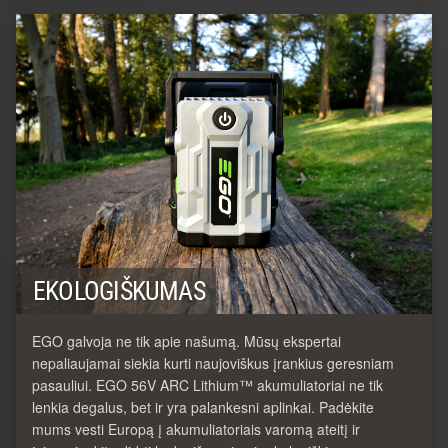
EKOLOGIŠKUMAS
EGO galvoja ne tik apie našumą. Mūsų ekspertai
nepaliaujamai siekia kurti naujoviškus įrankius geresniam
pasauliui. EGO 56V ARC Lithium™ akumuliatoriai ne tik
lenkia degalus, bet ir yra palankesni aplinkai. Padėkite
mums vesti Europą į akumuliatoriais varomą ateitį ir