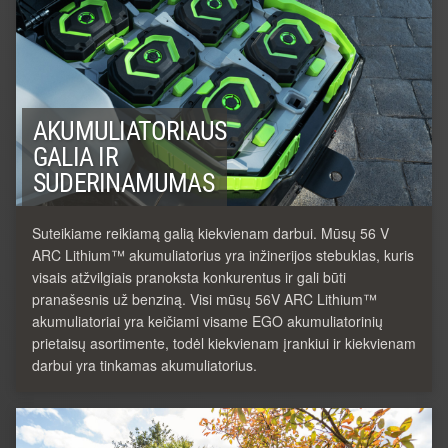
AKUMULIATORIAUS
GALIA IR
SUDERINAMUMAS
Suteikiame reikiamą galią kiekvienam darbui. Mūsų 56 V
ARC Lithium™ akumuliatorius yra inžinerijos stebuklas, kuris
visais atžvilgiais pranoksta konkurentus ir gali būti
pranašesnis už benziną. Visi mūsų 56V ARC Lithium™
akumuliatoriai yra keičiami visame EGO akumuliatorinių
prietaisų asortimente, todėl kiekvienam įrankiui ir kiekvienam
darbui yra tinkamas akumuliatorius.