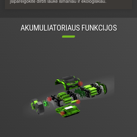
įsipareigokite dirbti lauke išmaniau ir ekologiškiau.
AKUMULIATORIAUS FUNKCIJOS