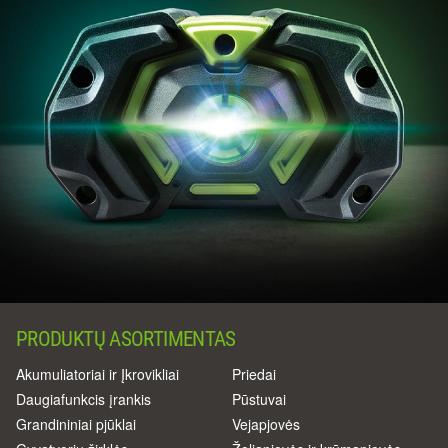
PRODUKTŲ ASORTIMENTAS
Akumuliatoriai ir Įkrovikliai
Priedai
Daugiafunkcis įrankis
Pūstuvai
Grandininiai pjūklai
Vejapjovės