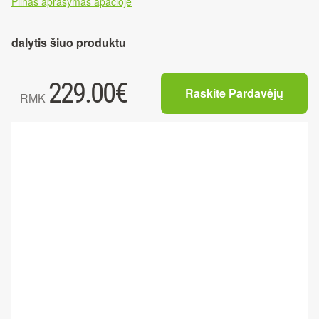
Pilnas aprašymas apačioje
dalytis šiuo produktu
229.00
€
Raskite Pardavėjų
RMK