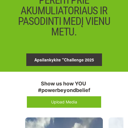
PEREITI PRIE
AKUMULIATORIAUS IR
PASODINTI MEDĮ VIENU
METU.
Apsilankykite "Challenge 2025
Show us how YOU 
#powerbeyondbelief
Upload Media
Media Carousel
Carousel with product photos. Use the previous and next buttons 