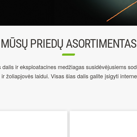
MŪSŲ PRIEDŲ ASORTIMENTAS
s dalis ir eksploatacines medžiagas susidėvėjusiems so
ir žoliapjovės laidui. Visas šias dalis galite įsigyti intern