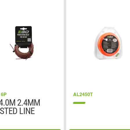
16P
AL2450T
 4.0M 2.4MM
STED LINE