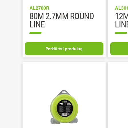
AL2780R
AL30
80M 2.7MM ROUND
12M
LINE
LIN
Peržiūrėti produktą