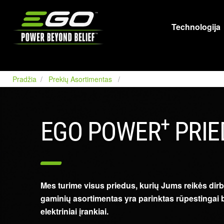
EGO
Technologija
Pradžia
Prekių Asortimentas
+
EGO POWER
PRIE
Mes turime visus priedus, kurių Jums reikės di
gaminių asortimentas yra parinktas rūpestingai be
elektriniai įrankiai.