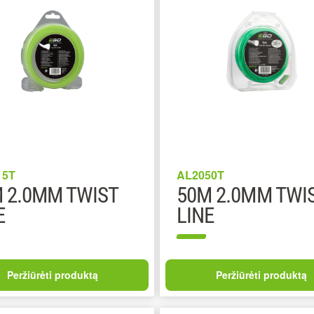
15T
AL2050T
 2.0MM TWIST
50M 2.0MM TWI
E
LINE
Peržiūrėti produktą
Peržiūrėti produktą