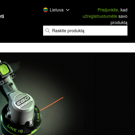
Lietuva
Prisijunkite,
kad
ti
užregistruotumėte
savo
produktą