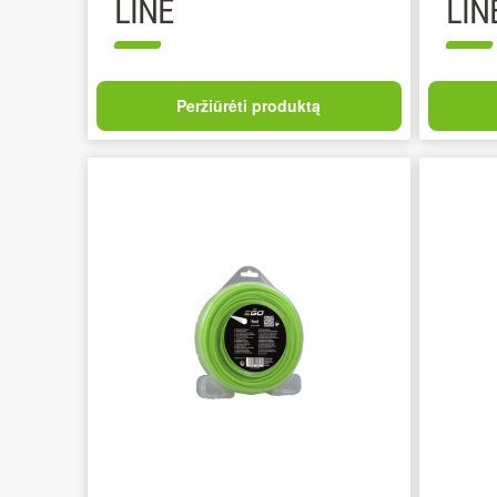
LINE
LIN
Peržiūrėti produktą