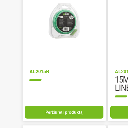
AL2015R
AL20
15M
LIN
Peržiūrėti produktą