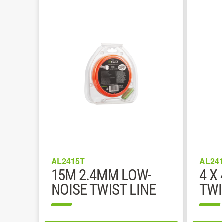
AL2415T
AL24
15M 2.4MM LOW-
4 X
NOISE TWIST LINE
TWI