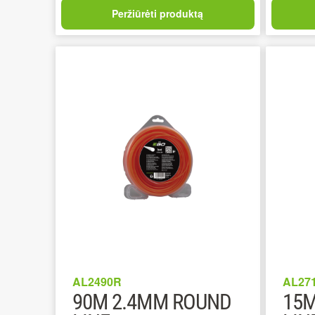
Peržiūrėti produktą
AL2490R
AL27
90M 2.4MM ROUND
15M