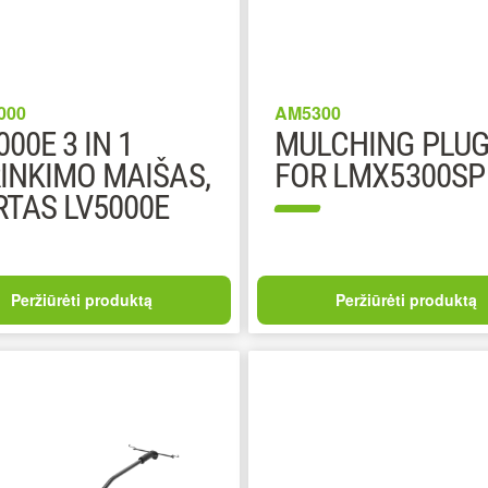
000
AM5300
000E 3 IN 1
MULCHING PLU
INKIMO MAIŠAS,
FOR LMX5300SP
RTAS LV5000E
Peržiūrėti produktą
Peržiūrėti produktą