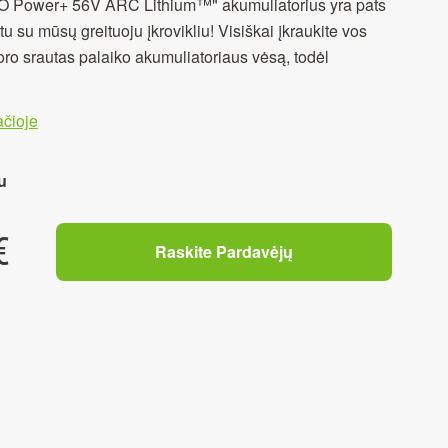
"EGO Power+ 56V ARC Lithium™" akumuliatorius yra pats
tu su mūsų greituoju įkrovikliu! Visiškai įkraukite vos
oro srautas palaiko akumuliatoriaus vėsą, todėl
čioje
u
€
Raskite Pardavėjų