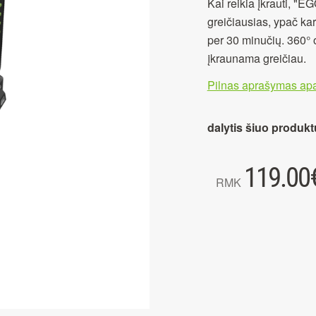
Kai reikia įkrauti, 
greičiausias, ypač kar
per 30 minučių. 360° 
įkraunama greičiau.
Pilnas aprašymas apa
dalytis šiuo produkt
119.00
RMK