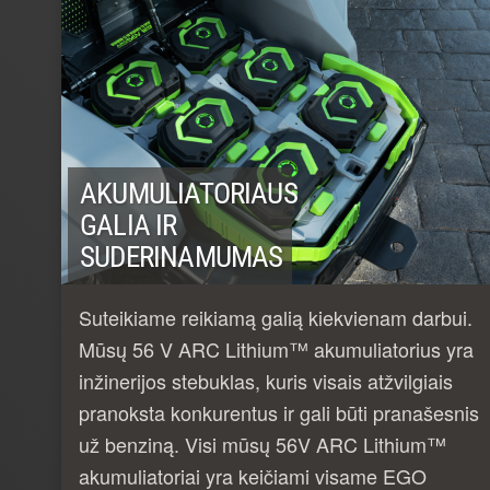
AKUMULIATORIAUS
GALIA IR
SUDERINAMUMAS
Suteikiame reikiamą galią kiekvienam darbui.
Mūsų 56 V ARC Lithium™ akumuliatorius yra
inžinerijos stebuklas, kuris visais atžvilgiais
pranoksta konkurentus ir gali būti pranašesnis
už benziną. Visi mūsų 56V ARC Lithium™
akumuliatoriai yra keičiami visame EGO