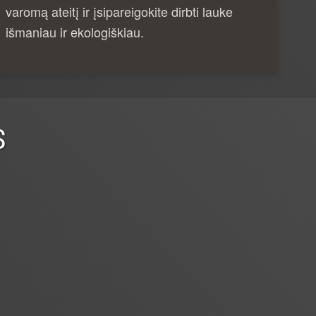
varomą ateitį ir įsipareigokite dirbti lauke
išmaniau ir ekologiškiau.
S