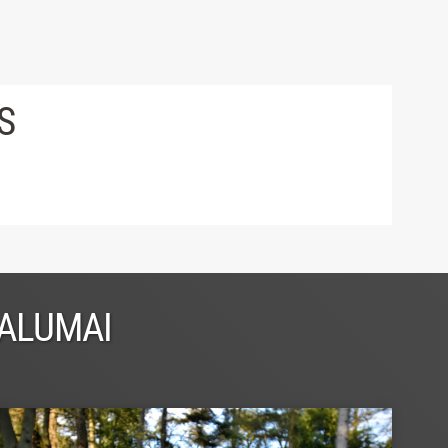
S
VALUMAI