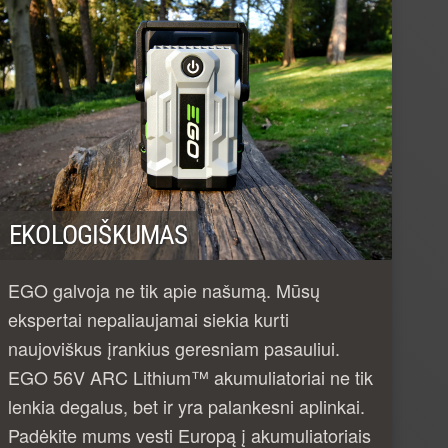
EKOLOGIŠKUMAS
EGO galvoja ne tik apie našumą. Mūsų
ekspertai nepaliaujamai siekia kurti
naujoviškus įrankius geresniam pasauliui.
EGO 56V ARC Lithium™ akumuliatoriai ne tik
lenkia degalus, bet ir yra palankesni aplinkai.
Padėkite mums vesti Europą į akumuliatoriais