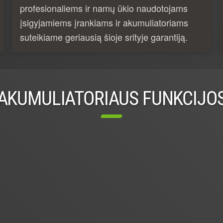
profesionaliems ir namų ūkio naudotojams
įsigyjamiems įrankiams ir akumuliatoriams
suteikiame geriausią šioje srityje garantiją.
AKUMULIATORIAUS FUNKCIJO